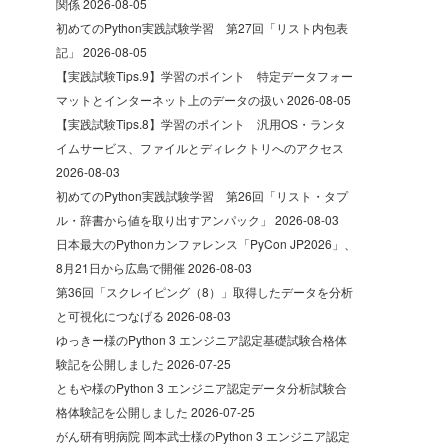
関係
2026-08-05
初めてのPython実践試験学習 第27回「リスト内包表
記」
2026-08-05
【実践試験Tips.9】学習のポイント 特定データフォー
マットとインターネット上のデータの扱い
2026-08-05
【実践試験Tips.8】学習のポイント 汎用OS・ランタ
イムサービス、ファイルとディレクトリへのアクセス
2026-08-03
初めてのPython実践試験学習 第26回「リスト・タプ
ル・辞書から値を取り出すアンパック」
2026-08-03
日本最大のPythonカンファレンス「PyCon JP2026」、
8月21日から広島で開催
2026-08-03
第36回「スクレイピング（8）」取得したデータを分析
と可視化につなげる
2026-08-03
ゆっきー様のPython 3 エンジニア認定基礎試験合格体
験記を公開しました
2026-07-25
ともや様のPython 3 エンジニア認定データ分析試験合
格体験記を公開しました
2026-07-25
がん研有明病院 岡本武士様のPython 3 エンジニア認定