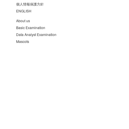
個人情報保護方針
ENGLISH
About us
Basic Examination
Data Analyst Examination
Mascots