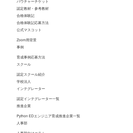
バウチャーチケット
認定教材・参考教材
合格体験記
合格体験記応募方法
公式マスコット
Zoom用背景
事例
育成事例応募方法
スクール
認定スクール紹介
学校法人
インテグレーター
認定インテグレーター一覧
推進企業
Python EDエンジニア育成推進企業一覧
人事部
人事部向けコラム