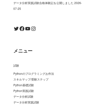
データ分析実践試験合格体験記を公開しました
2026-
07-25
Twitter
Facebook
YouTube
Instagram
メニュー
試験
Pythonのプログラミングお作法
スキルマップ/受験ステップ
Python基礎試験
Python実践試験
データ分析試験
データ分析実践試験