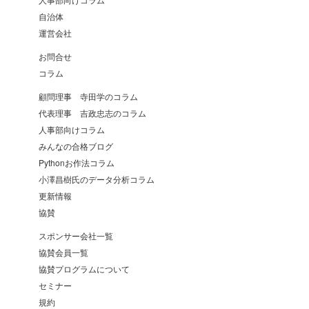
自治体
運営会社
お問合せ
コラム
顧問理事 寺田学のコラム
代表理事 吉政忠志のコラム
人事部向けコラム
みんなの合格ブログ
Pythonお作法コラム
小澤昌樹氏のデータ分析コラム
更新情報
協賛
スポンサー会社一覧
協賛会員一覧
協賛プログラムについて
セミナー
規約