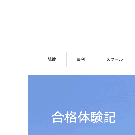
試験
事例
スクール