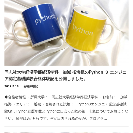
同志社大学経済学部経済学科 加減 拓海様のPython ３ エンジニ
ア認定基礎試験合格体験記を公開しました。
2019.3.18
合格体験記
◆合格者情報 ・所属大学： 同志社大学経済学部経済学科 ・お名前： 加減
拓海 ・エリア： 近畿 ・合格された試験： Python3エンジニア認定基礎試
験Q1：Python経歴年数とPythonに出会った際の第一印象についてお教えくだ
さい。 経歴は3か月程です。何が出力されるのかが、プログラ…