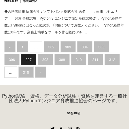
2019.3.12
合格体験記
◆合格者情報 所属会社：ソフトバンク株式会社 氏名 ：三浦 洋 エリ
ア ：関東 合格試験：Python 3 エンジニア認定基礎試験Q1：Python経歴年
数とPythonに出会った際の第一印象についてお教えください。 Python経歴年
数は0年です。業務上簡単なツールを作る際にShell…
«
1
…
302
303
304
305
306
307
308
309
310
311
312
…
318
»
Python試験・資格、データ分析試験・資格を運営する一般社
団法人Pythonエンジニア育成推進協会のページです。
Twitter
Facebook
YouTube
Instagram
Twitter
Facebook
Instagram
RSS