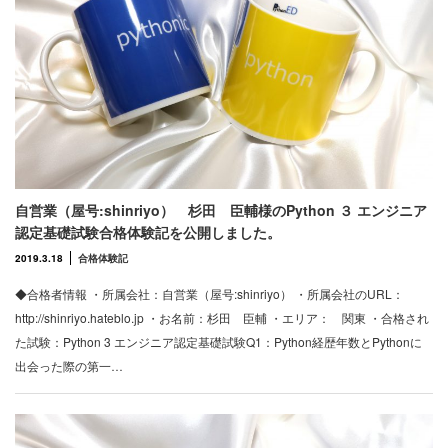
自営業（屋号:shinriyo） 杉田 臣輔様のPython ３ エンジニア
認定基礎試験合格体験記を公開しました。
2019.3.18
合格体験記
◆合格者情報 ・所属会社：自営業（屋号:shinriyo） ・所属会社のURL：
http://shinriyo.hateblo.jp ・お名前：杉田 臣輔 ・エリア： 関東 ・合格され
た試験：Python 3 エンジニア認定基礎試験Q1：Python経歴年数とPythonに
出会った際の第一…