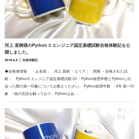
河上 直樹様のPython 3 エンジニア認定基礎試験合格体験記を公
開しました。
2019.4.4
合格体験記
◆合格者情報 ・お名前： 河上 直樹 ・エリア： 関東 ・合格された試
験： Python3 エンジニア認定基礎試験 Q1：Python経歴年数とPythonに出
会った際の第一印象についてお教えください。 Python経歴年数 : 0年 第一印
象 : 他の言語を触っており、Pythonはあ…