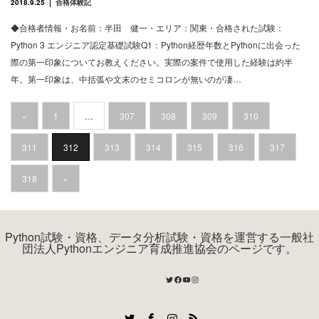
2018.9.25
合格体験記
◆合格者情報・お名前：半田 健一・エリア：関東・合格された試験：
Python 3 エンジニア認定基礎試験Q1：Python経歴年数とPythonに出会った
際の第一印象についてお教えください。実際の案件で使用した経験は約半
年。第一印象は、中括弧や文末のセミコロンが無いのが凄…
«
1
…
307
308
309
310
311
312
313
314
315
316
317
318
»
Python試験・資格、データ分析試験・資格を運営する一般社
団法人Pythonエンジニア育成推進協会のページです。
Twitter
Facebook
YouTube
Instagram
Twitter
Facebook
Instagram
RSS