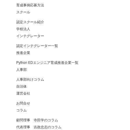
育成事例応募方法
スクール
認定スクール紹介
学校法人
インテグレーター
認定インテグレーター一覧
推進企業
Python EDエンジニア育成推進企業一覧
人事部
人事部向けコラム
自治体
運営会社
お問合せ
コラム
顧問理事 寺田学のコラム
代表理事 吉政忠志のコラム