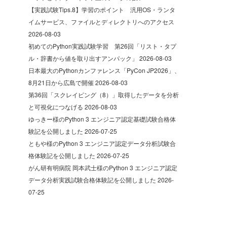
【実践試験Tips.8】学習のポイント 汎用OS・ランタ
イムサービス、ファイルとディレクトリへのアクセス
2026-08-03
初めてのPython実践試験学習 第26回「リスト・タプ
ル・辞書から値を取り出すアンパック」
2026-08-03
日本最大のPythonカンファレンス「PyCon JP2026」、
8月21日から広島で開催
2026-08-03
第36回「スクレイピング（8）」取得したデータを分析
と可視化につなげる
2026-08-03
ゆっきー様のPython 3 エンジニア認定基礎試験合格体
験記を公開しました
2026-07-25
ともや様のPython 3 エンジニア認定データ分析試験合
格体験記を公開しました
2026-07-25
がん研有明病院 岡本武士様のPython 3 エンジニア認定
データ分析実践試験合格体験記を公開しました
2026-
07-25