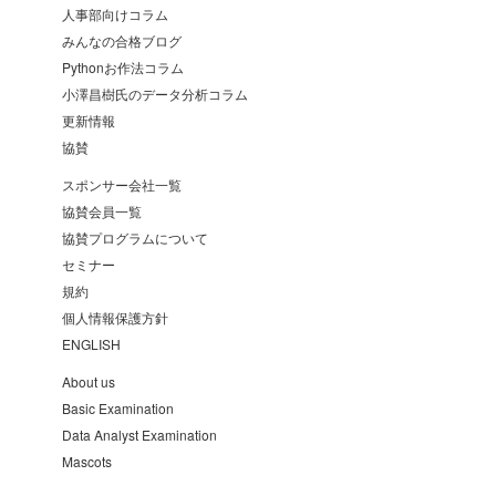
人事部向けコラム
みんなの合格ブログ
Pythonお作法コラム
小澤昌樹氏のデータ分析コラム
更新情報
協賛
スポンサー会社一覧
協賛会員一覧
協賛プログラムについて
セミナー
規約
個人情報保護方針
ENGLISH
About us
Basic Examination
Data Analyst Examination
Mascots