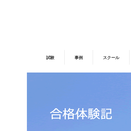
試験
事例
スクール