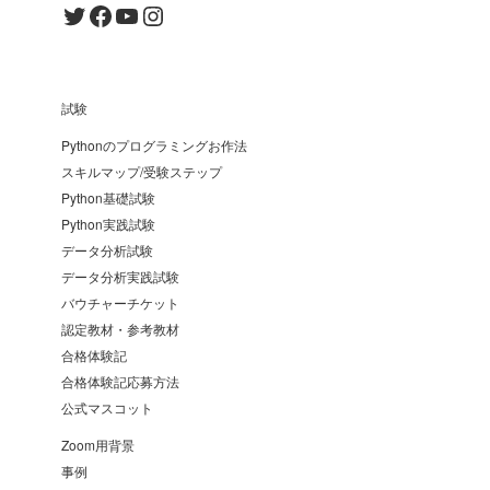
Twitter
Facebook
YouTube
Instagram
試験
Pythonのプログラミングお作法
スキルマップ/受験ステップ
Python基礎試験
Python実践試験
データ分析試験
データ分析実践試験
バウチャーチケット
認定教材・参考教材
合格体験記
合格体験記応募方法
公式マスコット
Zoom用背景
事例