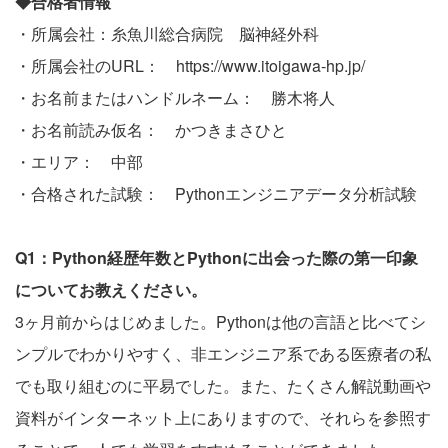
◆合格者情報
・所属会社：糸魚川総合病院 脳神経外科
・所属会社のURL：
https://www.itoigawa-hp.jp/
・お名前またはハンドルネーム： 勝木将人
・お名前読み仮名： かつきまさひと
・エリア： 中部
・合格された試験： Pythonエンジニアデータ分析試験
Q1：Python経歴年数とPythonに出会った際の第一印象
についてお教えください。
3ヶ月前からはじめました。Pythonは他の言語と比べてシ
ンプルでわかりやすく、非エンジニア系である医療者の私
でも取り組むのに平易でした。また、たくさん解説動画や
資料がインターネット上にありますので、それらを参照す