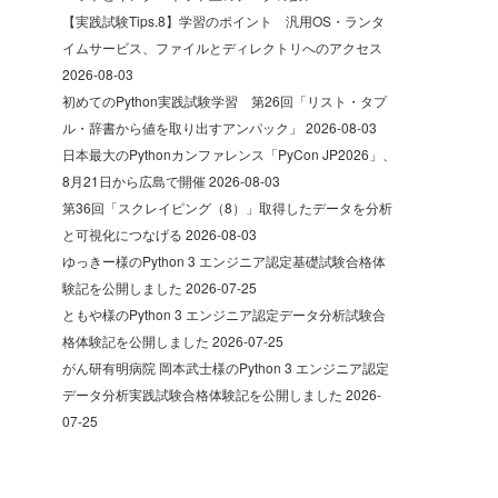
【実践試験Tips.8】学習のポイント 汎用OS・ランタ
イムサービス、ファイルとディレクトリへのアクセス
2026-08-03
初めてのPython実践試験学習 第26回「リスト・タプ
ル・辞書から値を取り出すアンパック」
2026-08-03
日本最大のPythonカンファレンス「PyCon JP2026」、
8月21日から広島で開催
2026-08-03
第36回「スクレイピング（8）」取得したデータを分析
と可視化につなげる
2026-08-03
ゆっきー様のPython 3 エンジニア認定基礎試験合格体
験記を公開しました
2026-07-25
ともや様のPython 3 エンジニア認定データ分析試験合
格体験記を公開しました
2026-07-25
がん研有明病院 岡本武士様のPython 3 エンジニア認定
データ分析実践試験合格体験記を公開しました
2026-
07-25