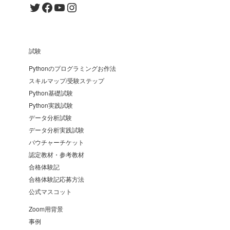
Twitter
Facebook
YouTube
Instagram
試験
Pythonのプログラミングお作法
スキルマップ/受験ステップ
Python基礎試験
Python実践試験
データ分析試験
データ分析実践試験
バウチャーチケット
認定教材・参考教材
合格体験記
合格体験記応募方法
公式マスコット
Zoom用背景
事例