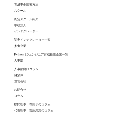
育成事例応募方法
スクール
認定スクール紹介
学校法人
インテグレーター
認定インテグレーター一覧
推進企業
Python EDエンジニア育成推進企業一覧
人事部
人事部向けコラム
自治体
運営会社
お問合せ
コラム
顧問理事 寺田学のコラム
代表理事 吉政忠志のコラム