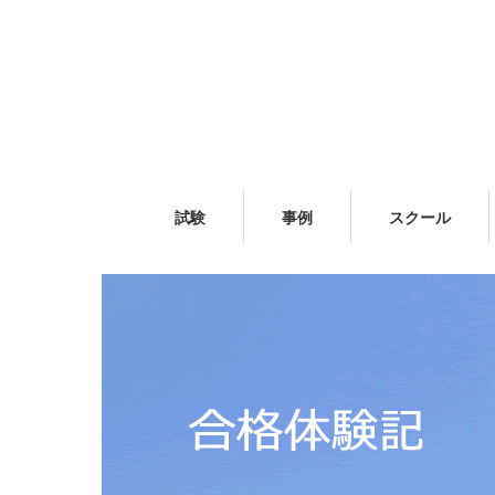
試験
事例
スクール