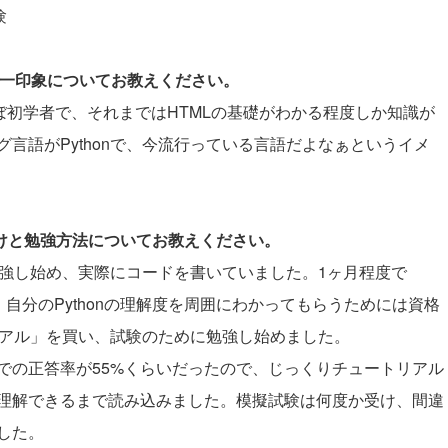
験
際の第一印象についてお教えください。
ほぼ初学者で、それまではHTMLの基礎がわかる程度しか知識が
言語がPythonで、今流行っている言語だよなぁというイメ
かけと勉強方法についてお教えください。
て勉強し始め、実際にコードを書いていました。1ヶ月程度で
ので、自分のPythonの理解度を周囲にわかってもらうためには資格
トリアル」を買い、試験のために勉強し始めました。
での正答率が55%くらいだったので、じっくりチュートリアル
理解できるまで読み込みました。模擬試験は何度か受け、間違
した。