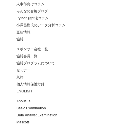
人事部向けコラム
みんなの合格ブログ
Pythonお作法コラム
小澤昌樹氏のデータ分析コラム
更新情報
協賛
スポンサー会社一覧
協賛会員一覧
協賛プログラムについて
セミナー
規約
個人情報保護方針
ENGLISH
About us
Basic Examination
Data Analyst Examination
Mascots