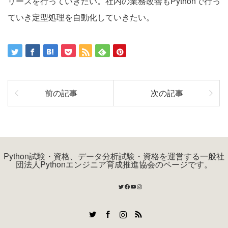
リースを行っていきたい。社内の業務改善もPythonで行っ
ていき定型処理を自動化していきたい。
前の記事
次の記事
Python試験・資格、データ分析試験・資格を運営する一般社
団法人Pythonエンジニア育成推進協会のページです。
Twitter
Facebook
YouTube
Instagram
Twitter
Facebook
Instagram
RSS