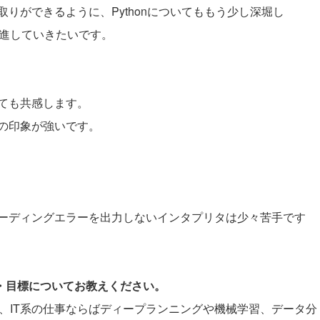
りができるように、Pythonについてももう少し深堀し
精進していきたいです。
。
ても共感します。
下の印象が強いです。
ーディングエラーを出力しないインタプリタは少々苦手です
夢・目標についてお教えください。
が、IT系の仕事ならばディープランニングや機械学習、データ分