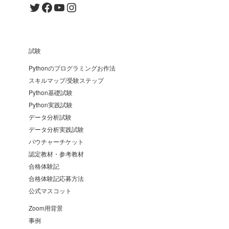
Twitter
Facebook
YouTube
Instagram
試験
Pythonのプログラミングお作法
スキルマップ/受験ステップ
Python基礎試験
Python実践試験
データ分析試験
データ分析実践試験
バウチャーチケット
認定教材・参考教材
合格体験記
合格体験記応募方法
公式マスコット
Zoom用背景
事例