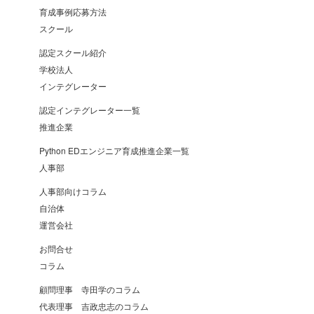
育成事例応募方法
スクール
認定スクール紹介
学校法人
インテグレーター
認定インテグレーター一覧
推進企業
Python EDエンジニア育成推進企業一覧
人事部
人事部向けコラム
自治体
運営会社
お問合せ
コラム
顧問理事 寺田学のコラム
代表理事 吉政忠志のコラム