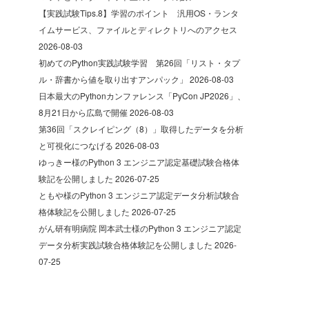
【実践試験Tips.8】学習のポイント 汎用OS・ランタ
イムサービス、ファイルとディレクトリへのアクセス
2026-08-03
初めてのPython実践試験学習 第26回「リスト・タプ
ル・辞書から値を取り出すアンパック」
2026-08-03
日本最大のPythonカンファレンス「PyCon JP2026」、
8月21日から広島で開催
2026-08-03
第36回「スクレイピング（8）」取得したデータを分析
と可視化につなげる
2026-08-03
ゆっきー様のPython 3 エンジニア認定基礎試験合格体
験記を公開しました
2026-07-25
ともや様のPython 3 エンジニア認定データ分析試験合
格体験記を公開しました
2026-07-25
がん研有明病院 岡本武士様のPython 3 エンジニア認定
データ分析実践試験合格体験記を公開しました
2026-
07-25