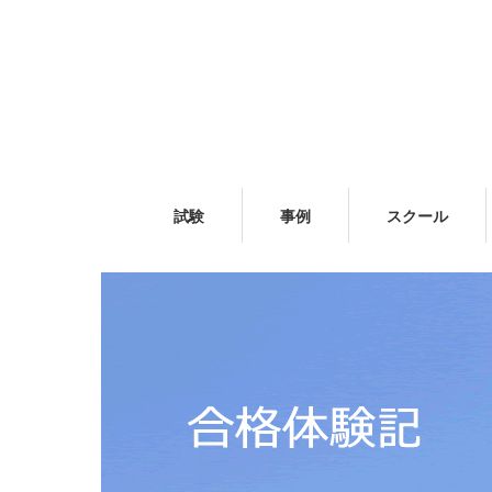
試験
事例
スクール