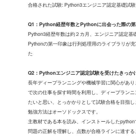
合格された試験: Python3エンジニア認定基礎試験
Q1：Python経歴年数とPythonに出会った
Python3経歴年数は約２カ月、エンジニア認
Pythonの第一印象は行列処理用のライブラリ
た
Q2：Pythonエンジニア認定試験を受けたきっ
長年ディープランニングや機械学習に関心があり
で次の仕事を探す時間を利用し、ディープランニン
たいと思い、とっかかりとして試験合格を目指し
勉強方法はオーソドックスです。
主教材である本を読み、インストールしたpyth
問題の正解を理解し、点数が合格ラインに達するま