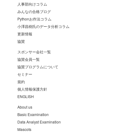
人事部向けコラム
みんなの合格ブログ
Pythonお作法コラム
小澤昌樹氏のデータ分析コラム
更新情報
協賛
スポンサー会社一覧
協賛会員一覧
協賛プログラムについて
セミナー
規約
個人情報保護方針
ENGLISH
About us
Basic Examination
Data Analyst Examination
Mascots