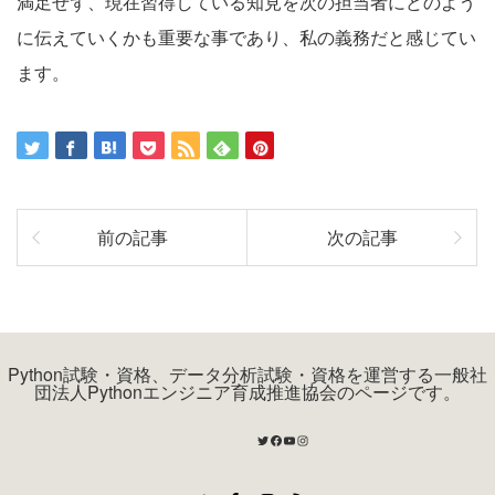
満足せず、現在習得している知見を次の担当者にどのよう
に伝えていくかも重要な事であり、私の義務だと感じてい
ます。
前の記事
次の記事
Python試験・資格、データ分析試験・資格を運営する一般社
団法人Pythonエンジニア育成推進協会のページです。
Twitter
Facebook
YouTube
Instagram
Twitter
Facebook
Instagram
RSS