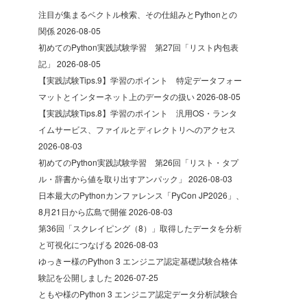
注目が集まるベクトル検索、その仕組みとPythonとの
関係
2026-08-05
初めてのPython実践試験学習 第27回「リスト内包表
記」
2026-08-05
【実践試験Tips.9】学習のポイント 特定データフォー
マットとインターネット上のデータの扱い
2026-08-05
【実践試験Tips.8】学習のポイント 汎用OS・ランタ
イムサービス、ファイルとディレクトリへのアクセス
2026-08-03
初めてのPython実践試験学習 第26回「リスト・タプ
ル・辞書から値を取り出すアンパック」
2026-08-03
日本最大のPythonカンファレンス「PyCon JP2026」、
8月21日から広島で開催
2026-08-03
第36回「スクレイピング（8）」取得したデータを分析
と可視化につなげる
2026-08-03
ゆっきー様のPython 3 エンジニア認定基礎試験合格体
験記を公開しました
2026-07-25
ともや様のPython 3 エンジニア認定データ分析試験合