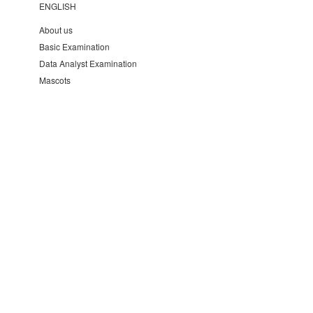
ENGLISH
About us
Basic Examination
Data Analyst Examination
Mascots