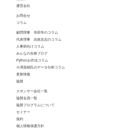
運営会社
お問合せ
コラム
顧問理事 寺田学のコラム
代表理事 吉政忠志のコラム
人事部向けコラム
みんなの合格ブログ
Pythonお作法コラム
小澤昌樹氏のデータ分析コラム
更新情報
協賛
スポンサー会社一覧
協賛会員一覧
協賛プログラムについて
セミナー
規約
個人情報保護方針