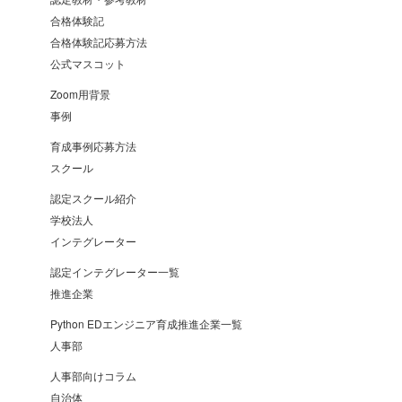
合格体験記
合格体験記応募方法
公式マスコット
Zoom用背景
事例
育成事例応募方法
スクール
認定スクール紹介
学校法人
インテグレーター
認定インテグレーター一覧
推進企業
Python EDエンジニア育成推進企業一覧
人事部
人事部向けコラム
自治体