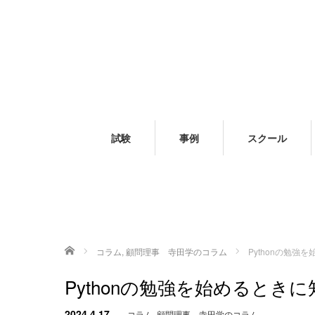
試験
事例
スクール
ホーム
コラム
,
顧問理事 寺田学のコラム
Pythonの勉
Pythonの勉強を始めるとき
2024.4.17
コラム
,
顧問理事 寺田学のコラム