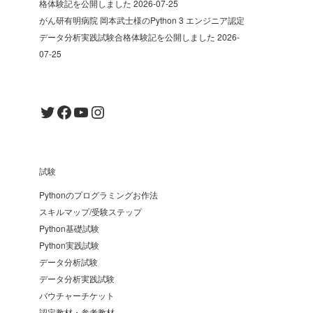
格体験記を公開しました
2026-07-25
がん研有明病院 岡本武士様のPython 3 エンジニア認定
データ分析実践試験合格体験記を公開しました
2026-
07-25
Twitter
Facebook
YouTube
Instagram
試験
Pythonのプログラミングお作法
スキルマップ/受験ステップ
Python基礎試験
Python実践試験
データ分析試験
データ分析実践試験
バウチャーチケット
認定教材・参考教材