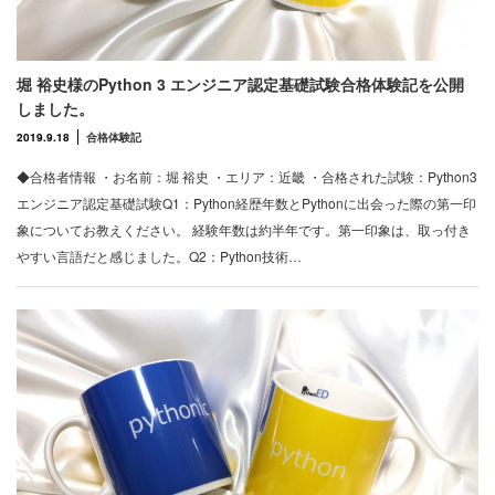
堀 裕史様のPython 3 エンジニア認定基礎試験合格体験記を公開
しました。
2019.9.18
合格体験記
◆合格者情報 ・お名前：堀 裕史 ・エリア：近畿 ・合格された試験：Python3
エンジニア認定基礎試験Q1：Python経歴年数とPythonに出会った際の第一印
象についてお教えください。 経験年数は約半年です。第一印象は、取っ付き
やすい言語だと感じました。Q2：Python技術…