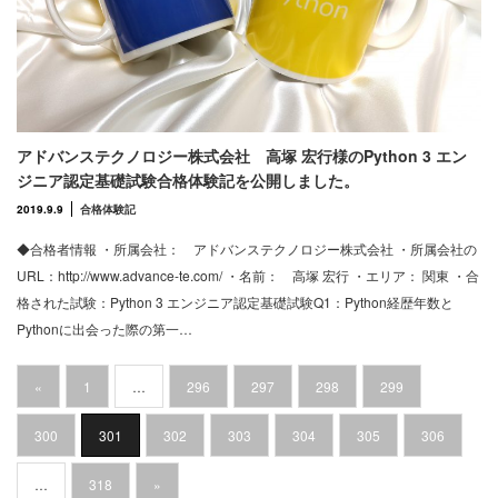
アドバンステクノロジー株式会社 高塚 宏行様のPython 3 エン
ジニア認定基礎試験合格体験記を公開しました。
2019.9.9
合格体験記
◆合格者情報 ・所属会社： アドバンステクノロジー株式会社 ・所属会社の
URL：http://www.advance-te.com/ ・名前： 高塚 宏行 ・エリア： 関東 ・合
格された試験：Python 3 エンジニア認定基礎試験Q1：Python経歴年数と
Pythonに出会った際の第一…
«
1
…
296
297
298
299
300
301
302
303
304
305
306
…
318
»