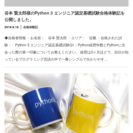
谷本 賢太郎様のPython 3 エンジニア認定基礎試験合格体験記を
公開しました。
2019.9.18
合格体験記
◆合格者情報 ・お名前： 谷本 賢太郎 ・エリア： 近畿 ・合格された試
験： Python 3 エンジニア認定基礎試験Q1：Python経歴年数とPythonに出
会った際の第一印象についてお教えください。 経歴は3ヶ月ほどで、自分が知
っているプログラミング言語の中で一番シンプルで分かりやす…